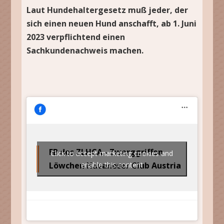
Laut Hundehaltergesetz muß jeder, der
sich einen neuen Hund anschafft, ab 1. Juni
2023 verpflichtend einen
Sachkundenachweis machen.
FB des ZLHCA - Zwerggriffon
Click to accept marketing cookies and
Löwchen Havaneser Club Austria
enable this content