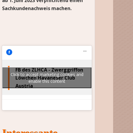
ab 1. Juni 2023 verpflichtend einen
Sachkundenachweis machen.
FB des ZLHCA - Zwerggriffon
Click to accept marketing cookies and
Löwchen Havaneser Club
enable this content
Austria
Interessante