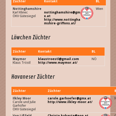
Züchter
Kontakt
BL
Nottinghamshire
Wien
Karl Klinec
nottinghamshire@gm
ÖKV Gütesiegel
x.at
http://www.nottingha
mshire-griffons.at/
Löwchen Züchter
Züchter
Kontakt
BL
Maymor
klaustroestl@gmail.com
NÖ
Klaus Tröstl
http://www.maymor.at/
Havaneser Züchter
Züchter
Züchter
Ilkley Moor
carole.garhoefer@gmx.at
Carole und Julie
http://www.ilkley-moor.at/
Garhöfer
ÖKV Gütesiegel
Von Lißfeld
Christa.kubasta@aon.at