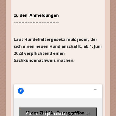
zu den 'Anmeldungen
-----------------------------
Laut Hundehaltergesetz muß jeder, der
sich einen neuen Hund anschafft, ab 1. Juni
2023 verpflichtend einen
Sachkundenachweis machen.
FB des ZLHCA - Zwerggriffon
Click to accept marketing cookies and