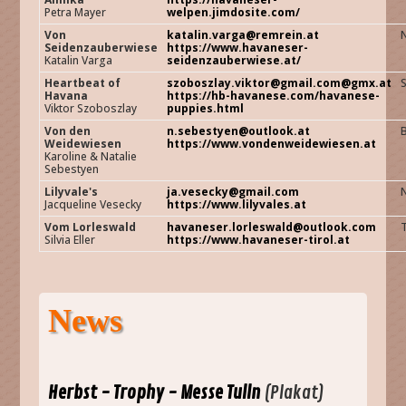
Petra Mayer
welpen.jimdosite.com/
Von
katalin.varga@remrein.at
Seidenzauberwiese
https://www.havaneser-
Katalin Varga
seidenzauberwiese.at/
Heartbeat of
szoboszlay.viktor@gmail.com@gmx.at
Havana
https://hb-havanese.com/havanese-
Viktor Szoboszlay
puppies.html
Von den
n.sebestyen@outlook.at
B
Weidewiesen
https://www.vondenweidewiesen.at
Karoline & Natalie
Sebestyen
Lilyvale's
ja.vesecky@gmail.com
Jacqueline Vesecky
https://www.lilyvales.at
Vom Lorleswald
havaneser.lorleswald@outlook.com
Silvia Eller
https://www.havaneser-tirol.at
News
Herbst - Trophy - Messe Tulln
(Plakat)