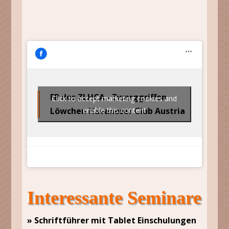
FB des ZLHCA - Zwerggriffon
Click to accept marketing cookies and
Löwchen Havaneser Club Austria
enable this content
Interessante Seminare
» Schriftführer mit Tablet Einschulungen