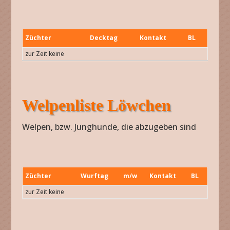
Züchter
Decktag
Kontakt
BL
Züchter
Decktag
Kontakt
BL
zur Zeit keine
Welpenliste Löwchen
Welpen, bzw. Junghunde, die abzugeben sind
Züchter
Wurftag
m/w
Kontakt
BL
Züchter
Wurftag
m/w
Kontakt
BL
zur Zeit keine