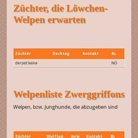
Züchter, die Löwchen-
Welpen erwarten
Züchter
Decktag
Kontakt
BL
Züchter
Decktag
Kontakt
BL
derzeit keine
NÖ
Welpenliste Zwerggriffons
Welpen, bzw. Junghunde, die abzugeben sind
Züchter
Wurftag
m/w
Kontakt
BL