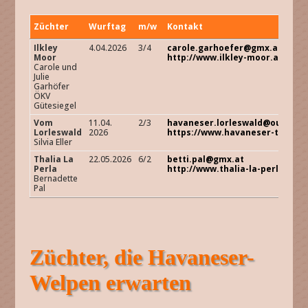
Züchter
Wurftag
m/w
Kontakt
Züchter
Wurftag
m/w
Kontakt
Ilkley
4.04.2026
3/4
carole.garhoefer@gmx.at
Moor
http://www.ilkley-moor.at/
Carole und
Julie
Garhöfer
ÖKV
Gütesiegel
Vom
11.04.
2/3
havaneser.lorleswald@outlook
Lorleswald
2026
https://www.havaneser-tirol.at
Silvia Eller
Thalia La
22.05.2026
6/2
betti.pal@gmx.at
Perla
http://www.thalia-la-perla.com
Bernadette
Pal
Züchter, die Havaneser-
Welpen erwarten