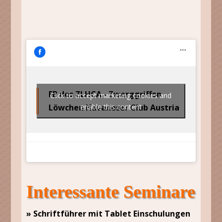
FB des ZLHCA - Zwerggriffon
Click to accept marketing cookies and
Löwchen Havaneser Club Austria
enable this content
Interessante Seminare
» Schriftführer mit Tablet Einschulungen