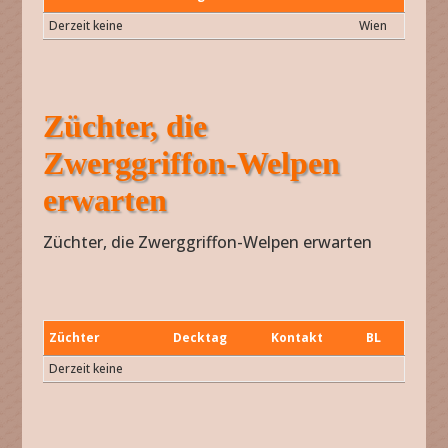
Züchter
Wurftag
m/w
Kontakt
BL
Derzeit keine
Wien
Züchter, die
Zwerggriffon-Welpen
erwarten
Züchter, die Zwerggriffon-Welpen erwarten
Züchter
Decktag
Kontakt
BL
Züchter
Decktag
Kontakt
BL
Derzeit keine